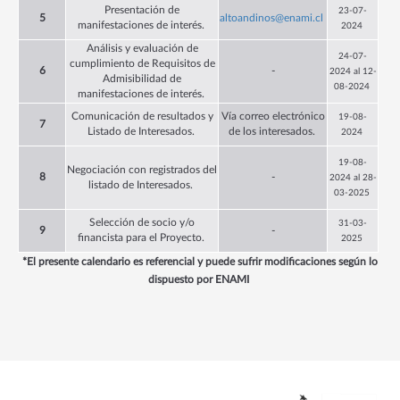
Presentación de
23
-07-
5
altoandinos@enami.cl
manifestaciones de interés.
2024
Análisis y evaluación de
24
-07-
cumplimiento de Requisitos de
6
-
2024 al
12
-
Admisibilidad de
0
8
-2024
manifestaciones de interés.
Comunicación de resultados y
Vía correo electrónico
19
-0
8
-
7
Listado de Interesados.
de los interesados.
2024
19
-08-
Negociación con registrados del
8
-
2024 al 28-
listado de Interesados.
03-2025
Selección de socio y/o
31-03-
9
-
financista para el Proyecto.
2025
*El presente calendario es referencial y puede sufrir modificaciones según lo
dispuesto por ENAMI