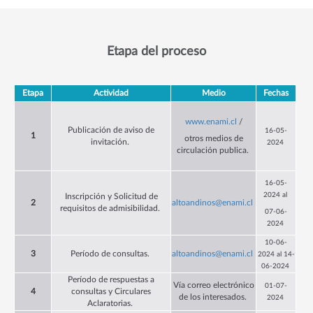
Etapa del proceso
Etapa
Actividad
Medio
Fechas
www.enami.cl
/
Publicación de aviso de
16-05-
1
otros medios de
invitación.
2024
circulación publica.
16-05-
2024 al
Inscripción y
Solicitud de
2
altoandinos@enami.cl
requisitos de admisibilidad.
07-06-
2024
10-06-
3
Período de consultas.
altoandinos@enami.cl
2024 al 14-
06-2024
Período de respuestas a
Vía correo electrónico
01-07-
4
consultas y Circulares
de los interesados.
2024
Aclaratorias.